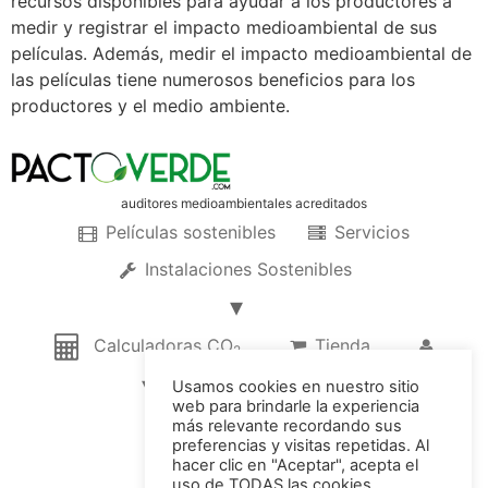
recursos disponibles para ayudar a los productores a
medir y registrar el impacto medioambiental de sus
películas. Además, medir el impacto medioambiental de
las películas tiene numerosos beneficios para los
productores y el medio ambiente.
auditores medioambientales acreditados
Películas sostenibles
Servicios
Instalaciones Sostenibles
Calculadoras CO
Tienda
2
Usamos cookies en nuestro sitio
web para brindarle la experiencia
© 2022 Pacto Verde, SL
más relevante recordando sus
preferencias y visitas repetidas. Al
hacer clic en "Aceptar", acepta el
uso de TODAS las cookies.