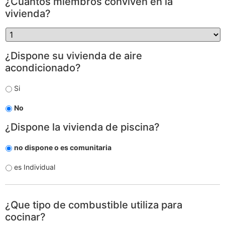
Miembros
¿Cuántos miembros conviven en la
*
vivienda?
Aire
¿Dispone su vivienda de aire
acondicionado
*
acondicionado?
Si
No
Piscina
¿Dispone la vivienda de piscina?
*
no dispone o es comunitaria
es Individual
cocina
¿Que tipo de combustible utiliza para
*
cocinar?