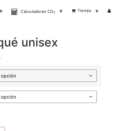
Tienda
Calculadoras CO
2
qué unisex
o