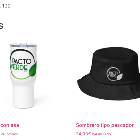
X 100
s
 con asa
Sombrero tipo pescador
24,00
€
IVA incluido
IVA incluido