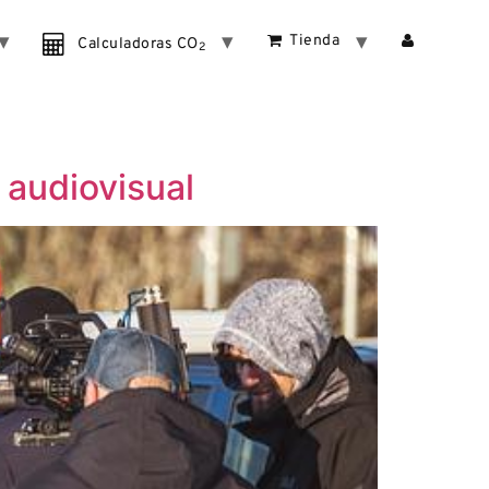
Tienda
Calculadoras CO
2
 audiovisual